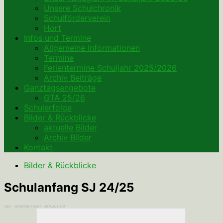
Unsere Schulchronik
Schulförderverein
Hort
Infos und Termine
Allgemeine Informationen
Termine
Ferientermine Schuljahr 2025/2026
Archiv Beiträge
Ganztagsangebote
GTA 25/26
Schulerfolge
Bilder & Rückblicke
aktuelle Bilder
Archiv Bilder
Kontakt
Bilder & Rückblicke
Schulanfang SJ 24/25
VON
· VERÖFFENTLICHT
· AKTUALISIERT