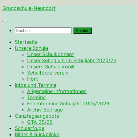
Zum
Grundschule-Neundorf
Inhalt
springen
Suchen
nach:
Startseite
Unsere Schule
Unser Schulkonzept
Unser Kollegium im Schuljahr 2025/26
Unsere Schulchronik
Schulförderverein
Hort
Infos und Termine
Allgemeine Informationen
Termine
Ferientermine Schuljahr 2025/2026
Archiv Beiträge
Ganztagsangebote
GTA 25/26
Schulerfolge
Bilder & Rückblicke