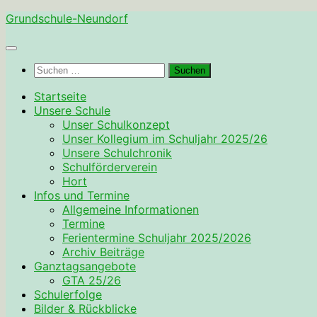
Zum
Grundschule-Neundorf
Inhalt
springen
Suchen
nach:
Startseite
Unsere Schule
Unser Schulkonzept
Unser Kollegium im Schuljahr 2025/26
Unsere Schulchronik
Schulförderverein
Hort
Infos und Termine
Allgemeine Informationen
Termine
Ferientermine Schuljahr 2025/2026
Archiv Beiträge
Ganztagsangebote
GTA 25/26
Schulerfolge
Bilder & Rückblicke