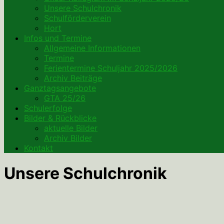
Unsere Schulchronik
Schulförderverein
Hort
Infos und Termine
Allgemeine Informationen
Termine
Ferientermine Schuljahr 2025/2026
Archiv Beiträge
Ganztagsangebote
GTA 25/26
Schulerfolge
Bilder & Rückblicke
aktuelle Bilder
Archiv Bilder
Kontakt
Unsere Schulchronik