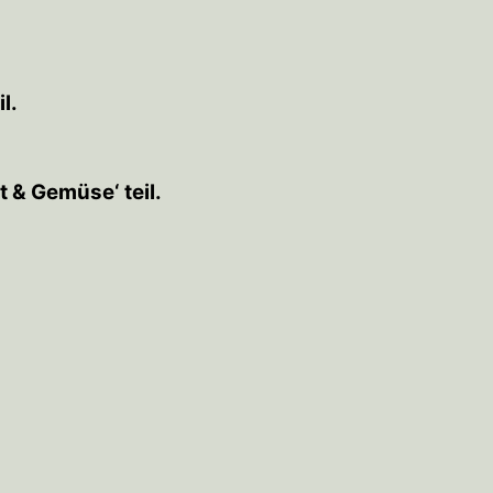
l.
 & Gemüse‘ teil.