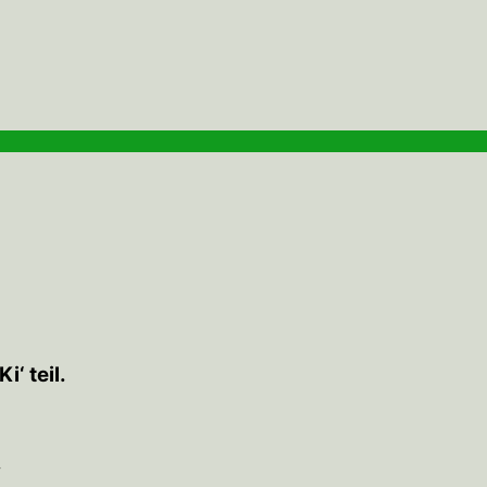
‘ teil.
.