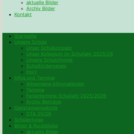
aktuelle Bilder
Archiv Bilder
Kontakt
Startseite
Unsere Schule
Unser Schulkonzept
Unser Kollegium im Schuljahr 2025/26
Unsere Schulchronik
Schulförderverein
Hort
Infos und Termine
Allgemeine Informationen
Termine
Ferientermine Schuljahr 2025/2026
Archiv Beiträge
Ganztagsangebote
GTA 25/26
Schulerfolge
Bilder & Rückblicke
aktuelle Bilder