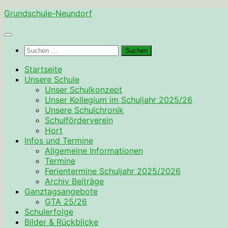
Zum
Grundschule-Neundorf
Inhalt
springen
Suchen
nach:
Startseite
Unsere Schule
Unser Schulkonzept
Unser Kollegium im Schuljahr 2025/26
Unsere Schulchronik
Schulförderverein
Hort
Infos und Termine
Allgemeine Informationen
Termine
Ferientermine Schuljahr 2025/2026
Archiv Beiträge
Ganztagsangebote
GTA 25/26
Schulerfolge
Bilder & Rückblicke