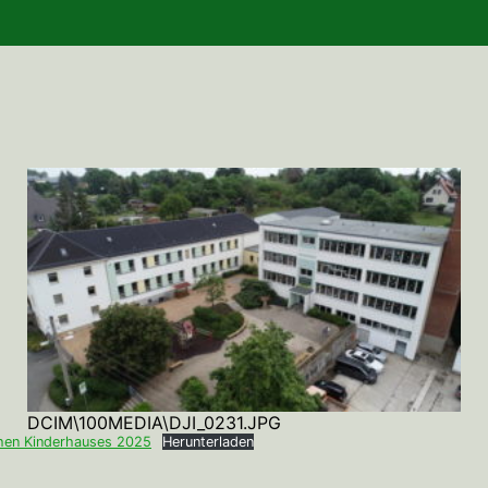
DCIM\100MEDIA\DJI_0231.JPG
hen Kinderhauses 2025
Herunterladen