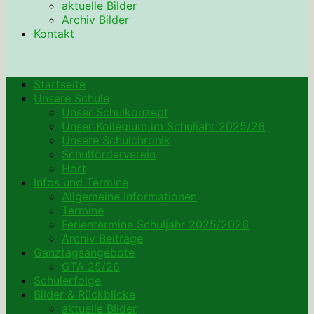
aktuelle Bilder
Archiv Bilder
Kontakt
Startseite
Unsere Schule
Unser Schulkonzept
Unser Kollegium im Schuljahr 2025/26
Unsere Schulchronik
Schulförderverein
Hort
Infos und Termine
Allgemeine Informationen
Termine
Ferientermine Schuljahr 2025/2026
Archiv Beiträge
Ganztagsangebote
GTA 25/26
Schulerfolge
Bilder & Rückblicke
aktuelle Bilder