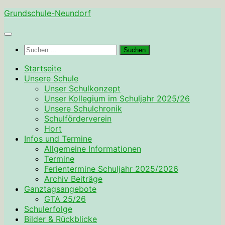
Zum
Grundschule-Neundorf
Inhalt
springen
Suchen
nach:
Startseite
Unsere Schule
Unser Schulkonzept
Unser Kollegium im Schuljahr 2025/26
Unsere Schulchronik
Schulförderverein
Hort
Infos und Termine
Allgemeine Informationen
Termine
Ferientermine Schuljahr 2025/2026
Archiv Beiträge
Ganztagsangebote
GTA 25/26
Schulerfolge
Bilder & Rückblicke