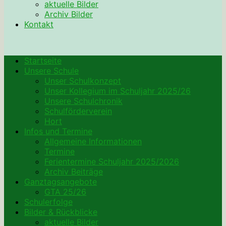
aktuelle Bilder
Archiv Bilder
Kontakt
Startseite
Unsere Schule
Unser Schulkonzept
Unser Kollegium im Schuljahr 2025/26
Unsere Schulchronik
Schulförderverein
Hort
Infos und Termine
Allgemeine Informationen
Termine
Ferientermine Schuljahr 2025/2026
Archiv Beiträge
Ganztagsangebote
GTA 25/26
Schulerfolge
Bilder & Rückblicke
aktuelle Bilder