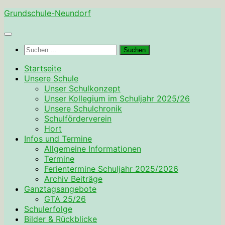
Zum
Grundschule-Neundorf
Inhalt
springen
Suchen
nach:
Startseite
Unsere Schule
Unser Schulkonzept
Unser Kollegium im Schuljahr 2025/26
Unsere Schulchronik
Schulförderverein
Hort
Infos und Termine
Allgemeine Informationen
Termine
Ferientermine Schuljahr 2025/2026
Archiv Beiträge
Ganztagsangebote
GTA 25/26
Schulerfolge
Bilder & Rückblicke