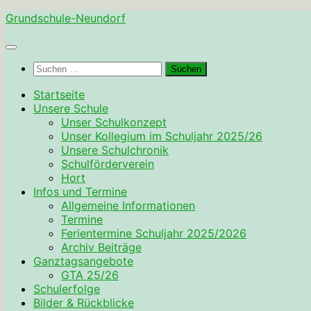
Zum
Grundschule-Neundorf
Inhalt
springen
Suchen
nach:
Startseite
Unsere Schule
Unser Schulkonzept
Unser Kollegium im Schuljahr 2025/26
Unsere Schulchronik
Schulförderverein
Hort
Infos und Termine
Allgemeine Informationen
Termine
Ferientermine Schuljahr 2025/2026
Archiv Beiträge
Ganztagsangebote
GTA 25/26
Schulerfolge
Bilder & Rückblicke