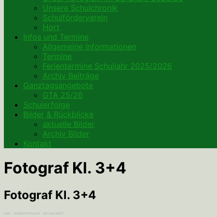
Unsere Schulchronik
Schulförderverein
Hort
Infos und Termine
Allgemeine Informationen
Termine
Ferientermine Schuljahr 2025/2026
Archiv Beiträge
Ganztagsangebote
GTA 25/26
Schulerfolge
Bilder & Rückblicke
aktuelle Bilder
Archiv Bilder
Kontakt
Fotograf Kl. 3+4
Fotograf Kl. 3+4
VON
· VERÖFFENTLICHT
· AKTUALISIERT