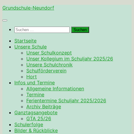
Zum
Grundschule-Neundorf
Inhalt
springen
Suchen
nach:
Startseite
Unsere Schule
Unser Schulkonzept
Unser Kollegium im Schuljahr 2025/26
Unsere Schulchronik
Schulförderverein
Hort
Infos und Termine
Allgemeine Informationen
Termine
Ferientermine Schuljahr 2025/2026
Archiv Beiträge
Ganztagsangebote
GTA 25/26
Schulerfolge
Bilder & Rückblicke