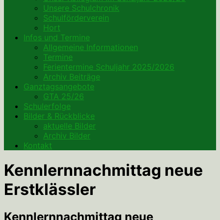
Unsere Schulchronik
Schulförderverein
Hort
Infos und Termine
Allgemeine Informationen
Termine
Ferientermine Schuljahr 2025/2026
Archiv Beiträge
Ganztagsangebote
GTA 25/26
Schulerfolge
Bilder & Rückblicke
aktuelle Bilder
Archiv Bilder
Kontakt
Kennlernnachmittag neue
Erstklässler
Kennlernnachmittag neue