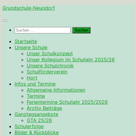
Zum
Grundschule-Neundorf
Inhalt
springen
Suchen
nach:
Startseite
Unsere Schule
Unser Schulkonzept
Unser Kollegium im Schuljahr 2025/26
Unsere Schulchronik
Schulförderverein
Hort
Infos und Termine
Allgemeine Informationen
Termine
Ferientermine Schuljahr 2025/2026
Archiv Beiträge
Ganztagsangebote
GTA 25/26
Schulerfolge
Bilder & Rückblicke