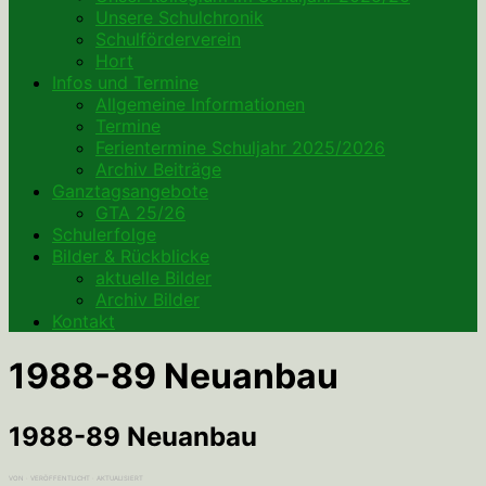
Unsere Schulchronik
Schulförderverein
Hort
Infos und Termine
Allgemeine Informationen
Termine
Ferientermine Schuljahr 2025/2026
Archiv Beiträge
Ganztagsangebote
GTA 25/26
Schulerfolge
Bilder & Rückblicke
aktuelle Bilder
Archiv Bilder
Kontakt
1988-89 Neuanbau
1988-89 Neuanbau
VON
· VERÖFFENTLICHT
· AKTUALISIERT