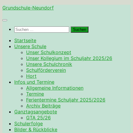
Zum
Grundschule-Neundorf
Inhalt
springen
Suchen
nach:
Startseite
Unsere Schule
Unser Schulkonzept
Unser Kollegium im Schuljahr 2025/26
Unsere Schulchronik
Schulförderverein
Hort
Infos und Termine
Allgemeine Informationen
Termine
Ferientermine Schuljahr 2025/2026
Archiv Beiträge
Ganztagsangebote
GTA 25/26
Schulerfolge
Bilder & Rückblicke