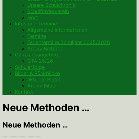
Unsere Schulchronik
Schulförderverein
Hort
Infos und Termine
Allgemeine Informationen
Termine
Ferientermine Schuljahr 2025/2026
Archiv Beiträge
Ganztagsangebote
GTA 25/26
Schulerfolge
Bilder & Rückblicke
aktuelle Bilder
Archiv Bilder
Kontakt
Neue Methoden …
Neue Methoden …
VON
· VERÖFFENTLICHT
· AKTUALISIERT