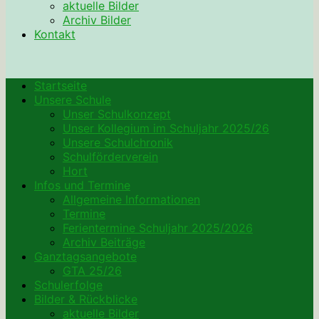
aktuelle Bilder
Archiv Bilder
Kontakt
Startseite
Unsere Schule
Unser Schulkonzept
Unser Kollegium im Schuljahr 2025/26
Unsere Schulchronik
Schulförderverein
Hort
Infos und Termine
Allgemeine Informationen
Termine
Ferientermine Schuljahr 2025/2026
Archiv Beiträge
Ganztagsangebote
GTA 25/26
Schulerfolge
Bilder & Rückblicke
aktuelle Bilder