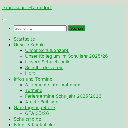
Zum
Grundschule-Neundorf
Inhalt
springen
Suchen
nach:
Startseite
Unsere Schule
Unser Schulkonzept
Unser Kollegium im Schuljahr 2025/26
Unsere Schulchronik
Schulförderverein
Hort
Infos und Termine
Allgemeine Informationen
Termine
Ferientermine Schuljahr 2025/2026
Archiv Beiträge
Ganztagsangebote
GTA 25/26
Schulerfolge
Bilder & Rückblicke