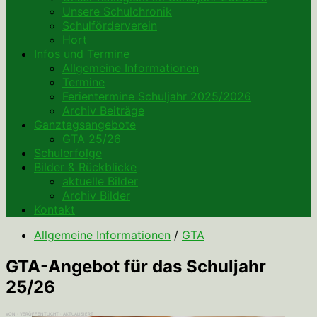
Unsere Schulchronik
Schulförderverein
Hort
Infos und Termine
Allgemeine Informationen
Termine
Ferientermine Schuljahr 2025/2026
Archiv Beiträge
Ganztagsangebote
GTA 25/26
Schulerfolge
Bilder & Rückblicke
aktuelle Bilder
Archiv Bilder
Kontakt
Allgemeine Informationen
/
GTA
GTA-Angebot für das Schuljahr
25/26
VON
· VERÖFFENTLICHT
· AKTUALISIERT