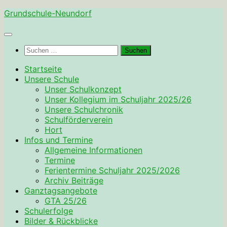
Zum
Grundschule-Neundorf
Inhalt
springen
Suchen
nach:
Startseite
Unsere Schule
Unser Schulkonzept
Unser Kollegium im Schuljahr 2025/26
Unsere Schulchronik
Schulförderverein
Hort
Infos und Termine
Allgemeine Informationen
Termine
Ferientermine Schuljahr 2025/2026
Archiv Beiträge
Ganztagsangebote
GTA 25/26
Schulerfolge
Bilder & Rückblicke