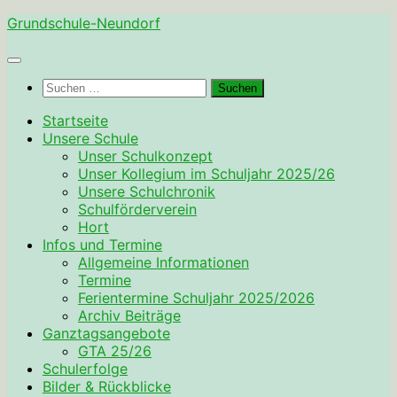
Zum
Grundschule-Neundorf
Inhalt
springen
Suchen
nach:
Startseite
Unsere Schule
Unser Schulkonzept
Unser Kollegium im Schuljahr 2025/26
Unsere Schulchronik
Schulförderverein
Hort
Infos und Termine
Allgemeine Informationen
Termine
Ferientermine Schuljahr 2025/2026
Archiv Beiträge
Ganztagsangebote
GTA 25/26
Schulerfolge
Bilder & Rückblicke