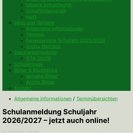
Unsere Schulchronik
Schulförderverein
Hort
Infos und Termine
Allgemeine Informationen
Termine
Ferientermine Schuljahr 2025/2026
Archiv Beiträge
Ganztagsangebote
GTA 25/26
Schulerfolge
Bilder & Rückblicke
aktuelle Bilder
Archiv Bilder
Kontakt
Allgemeine Informationen
/
Terminübersichten
Schulanmeldung Schuljahr
2026/2027 – jetzt auch online!
VON
· VERÖFFENTLICHT
· AKTUALISIERT