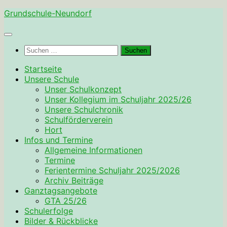
Zum
Grundschule-Neundorf
Inhalt
springen
Suchen
nach:
Startseite
Unsere Schule
Unser Schulkonzept
Unser Kollegium im Schuljahr 2025/26
Unsere Schulchronik
Schulförderverein
Hort
Infos und Termine
Allgemeine Informationen
Termine
Ferientermine Schuljahr 2025/2026
Archiv Beiträge
Ganztagsangebote
GTA 25/26
Schulerfolge
Bilder & Rückblicke