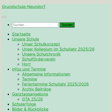
Zum
Grundschule-Neundorf
Inhalt
springen
Suchen
nach:
Startseite
Unsere Schule
Unser Schulkonzept
Unser Kollegium im Schuljahr 2025/26
Unsere Schulchronik
Schulförderverein
Hort
Infos und Termine
Allgemeine Informationen
Termine
Ferientermine Schuljahr 2025/2026
Archiv Beiträge
Ganztagsangebote
GTA 25/26
Schulerfolge
Bilder & Rückblicke