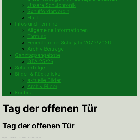
Unsere Schulchronik
Schulförderverein
Hort
Infos und Termine
Allgemeine Informationen
Termine
Ferientermine Schuljahr 2025/2026
Archiv Beiträge
Ganztagsangebote
GTA 25/26
Schulerfolge
Bilder & Rückblicke
aktuelle Bilder
Archiv Bilder
Kontakt
Tag der offenen Tür
Tag der offenen Tür
VON
· VERÖFFENTLICHT
· AKTUALISIERT