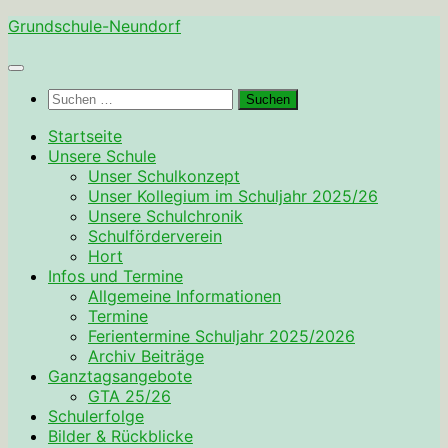
Zum
Grundschule-Neundorf
Inhalt
springen
Suchen
nach:
Startseite
Unsere Schule
Unser Schulkonzept
Unser Kollegium im Schuljahr 2025/26
Unsere Schulchronik
Schulförderverein
Hort
Infos und Termine
Allgemeine Informationen
Termine
Ferientermine Schuljahr 2025/2026
Archiv Beiträge
Ganztagsangebote
GTA 25/26
Schulerfolge
Bilder & Rückblicke