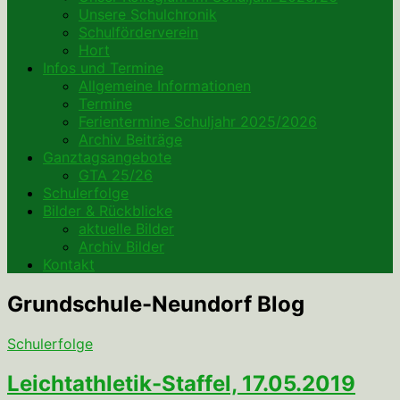
Unsere Schulchronik
Schulförderverein
Hort
Infos und Termine
Allgemeine Informationen
Termine
Ferientermine Schuljahr 2025/2026
Archiv Beiträge
Ganztagsangebote
GTA 25/26
Schulerfolge
Bilder & Rückblicke
aktuelle Bilder
Archiv Bilder
Kontakt
Grundschule-Neundorf
Blog
Schulerfolge
Leichtathletik-Staffel, 17.05.2019