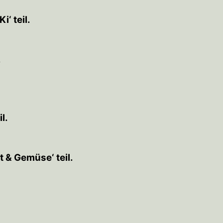
‘ teil.
.
l.
 & Gemüse‘ teil.