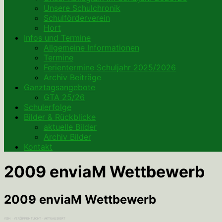
Unsere Schulchronik
Schulförderverein
Hort
Infos und Termine
Allgemeine Informationen
Termine
Ferientermine Schuljahr 2025/2026
Archiv Beiträge
Ganztagsangebote
GTA 25/26
Schulerfolge
Bilder & Rückblicke
aktuelle Bilder
Archiv Bilder
Kontakt
2009 enviaM Wettbewerb
2009 enviaM Wettbewerb
VON
· VERÖFFENTLICHT
· AKTUALISIERT