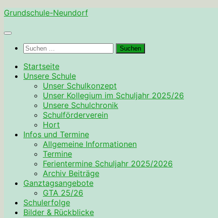
Zum
Grundschule-Neundorf
Inhalt
springen
Suchen
nach:
Startseite
Unsere Schule
Unser Schulkonzept
Unser Kollegium im Schuljahr 2025/26
Unsere Schulchronik
Schulförderverein
Hort
Infos und Termine
Allgemeine Informationen
Termine
Ferientermine Schuljahr 2025/2026
Archiv Beiträge
Ganztagsangebote
GTA 25/26
Schulerfolge
Bilder & Rückblicke