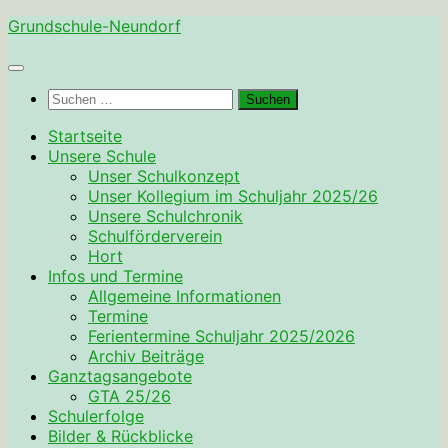
Zum
Grundschule-Neundorf
Inhalt
springen
Suchen
nach:
Startseite
Unsere Schule
Unser Schulkonzept
Unser Kollegium im Schuljahr 2025/26
Unsere Schulchronik
Schulförderverein
Hort
Infos und Termine
Allgemeine Informationen
Termine
Ferientermine Schuljahr 2025/2026
Archiv Beiträge
Ganztagsangebote
GTA 25/26
Schulerfolge
Bilder & Rückblicke