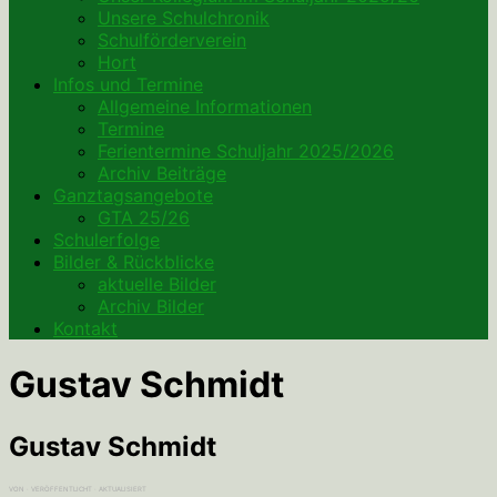
Unsere Schulchronik
Schulförderverein
Hort
Infos und Termine
Allgemeine Informationen
Termine
Ferientermine Schuljahr 2025/2026
Archiv Beiträge
Ganztagsangebote
GTA 25/26
Schulerfolge
Bilder & Rückblicke
aktuelle Bilder
Archiv Bilder
Kontakt
Gustav Schmidt
Gustav Schmidt
VON
· VERÖFFENTLICHT
· AKTUALISIERT